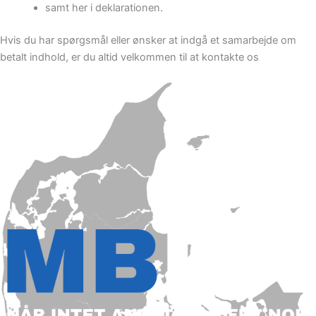
samt her i deklarationen.
Hvis du har spørgsmål eller ønsker at indgå et samarbejde om
betalt indhold, er du altid velkommen til at kontakte os