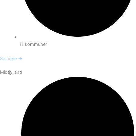
11 kommuner
→
Se mere
Midtjylland