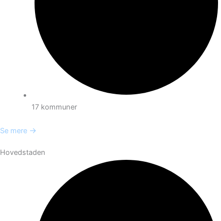
17 kommuner
→
Se mere
Hovedstaden