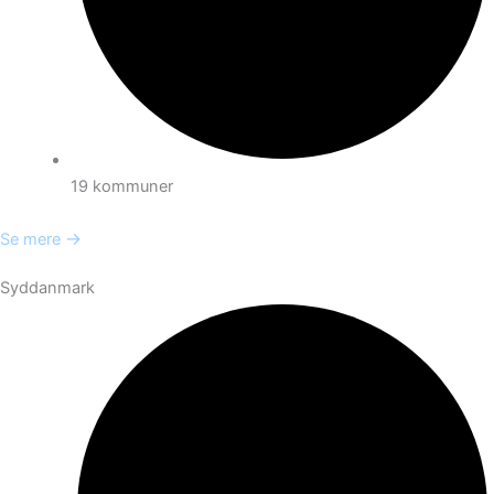
19 kommuner
→
Se mere
Syddanmark