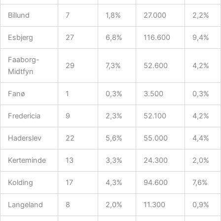
Billund
7
1,8%
27.000
2,2%
Esbjerg
27
6,8%
116.600
9,4%
Faaborg-
29
7,3%
52.600
4,2%
Midtfyn
Fanø
1
0,3%
3.500
0,3%
Fredericia
9
2,3%
52.100
4,2%
Haderslev
22
5,6%
55.000
4,4%
Kerteminde
13
3,3%
24.300
2,0%
Kolding
17
4,3%
94.600
7,6%
Langeland
8
2,0%
11.300
0,9%