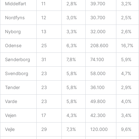
Middelfart
11
2,8%
39.700
3,2%
Nordfyns
12
3,0%
30.700
2,5%
Nyborg
13
3,3%
32.000
2,6%
Odense
25
6,3%
208.600
16,7%
Sønderborg
31
7,8%
74.100
5,9%
Svendborg
23
5,8%
58.000
4,7%
Tønder
23
5,8%
36.100
2,9%
Varde
23
5,8%
49.800
4,0%
Vejen
17
4,3%
42.300
3,4%
Vejle
29
7,3%
120.000
9,6%