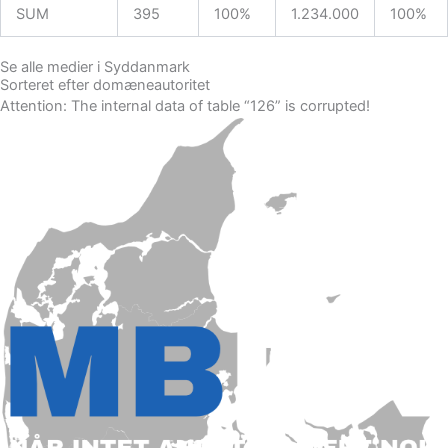
SUM
395
100%
1.234.000
100%
Se alle medier i Syddanmark
Sorteret efter domæneautoritet
Attention: The internal data of table “126” is corrupted!