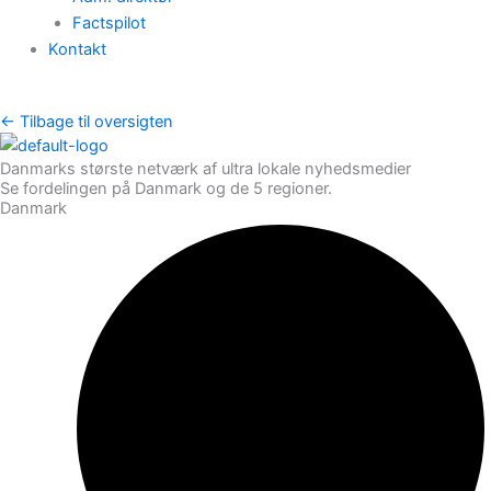
Factspilot
Kontakt
← Tilbage til oversigten
Danmarks største netværk af ultra lokale nyhedsmedier
Se fordelingen på Danmark og de 5 regioner.
Danmark