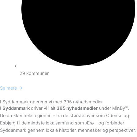
29 kommuner
→
Se mere
I Syddanmark opererer vi med 395 nyhedsmedier
I
Syddanmark
driver vi i alt
395 nyhedsmedier
under MinBy™.
De dækker hele regionen – fra de største byer som Odense og
Esbjerg til de mindste lokalsamfund som Ærø – og forbinder
Syddanmark gennem lokale historier, mennesker og perspektiver.