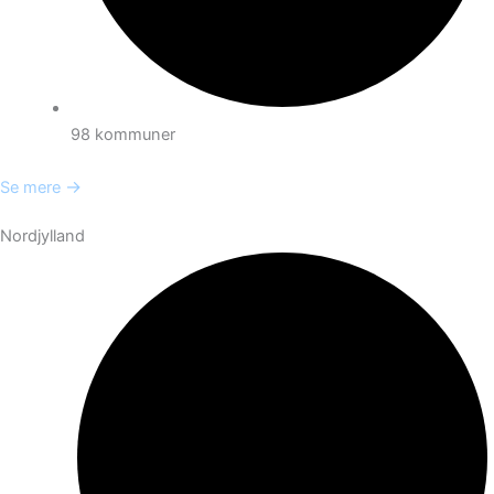
98 kommuner
→
Se mere
Nordjylland