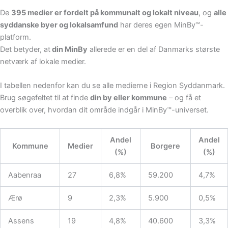
De
395 medier er fordelt på kommunalt og lokalt niveau
, og
alle
syddanske byer og lokalsamfund
har deres egen MinBy™-
platform.
Det betyder, at
din MinBy
allerede er en del af Danmarks største
netværk af lokale medier.
I tabellen nedenfor kan du se alle medierne i Region Syddanmark.
Brug søgefeltet til at finde
din by eller kommune
– og få et
overblik over, hvordan dit område indgår i MinBy™-universet.
Andel
Andel
Kommune
Medier
Borgere
(%)
(%)
Aabenraa
27
6,8%
59.200
4,7%
Ærø
9
2,3%
5.900
0,5%
Assens
19
4,8%
40.600
3,3%