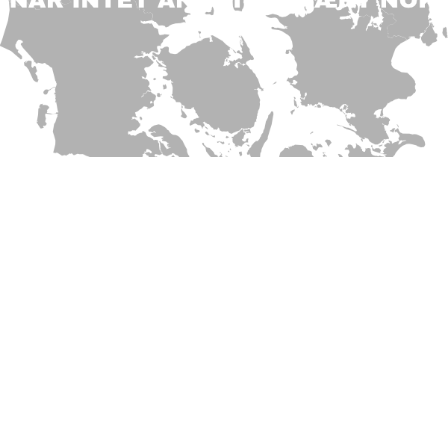
Info
Om MBDK
Spørgsmål & Svar
Cookiepolitik
Kontakt os
Shortcuts
Netværk & Medier
Produkter
Få nyt fra MBDK – Tilmeld dig vores nyhedsbrev