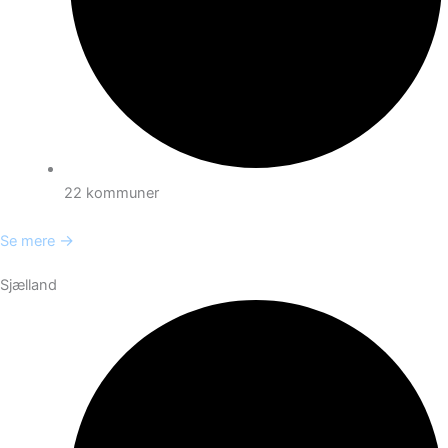
22 kommuner
→
Se mere
Sjælland